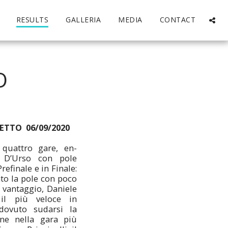
RESULTS
GALLERIA
MEDIA
CONTACT
O
LETTO
06/09/2020
 quattro gare, en-
e D’Urso con pole
Prefinale e in Finale:
to la pole con poco
 vantaggio, Daniele
il più veloce in
dovuto sudarsi la
fine nella gara più