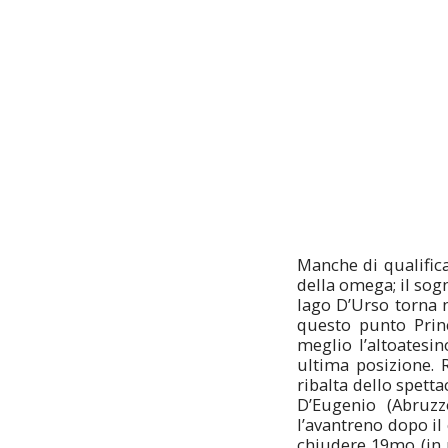
Manche di qualifica
della omega; il sog
lago D’Urso torna n
questo punto Princ
meglio l’altoatesi
ultima posizione.
ribalta dello spet
D’Eugenio (Abruzz
l’avantreno dopo il
chiudere 19mo (in p