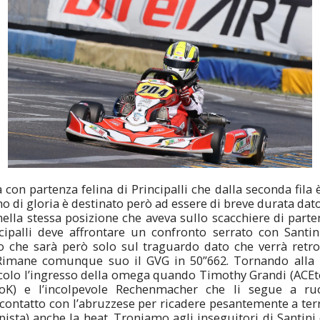
 con partenza felina di Principalli che dalla seconda fila 
no di gloria è destinato però ad essere di breve durata dat
ella stessa posizione che aveva sullo scacchiere di parte
ipalli deve affrontare un confronto serrato con Santin
no che sarà però solo sul traguardo dato che verrà retro
 Rimane comunque suo il GVG in 50”662. Tornando alla h
tacolo l’ingresso della omega quando Timothy Grandi (ACE
oK) e l’incolpevole Rechenmacher che li segue a ru
 contatto con l’abruzzese per ricadere pesantemente a terra
ista) anche la heat. Troniamo agli inseguitori di Santini 