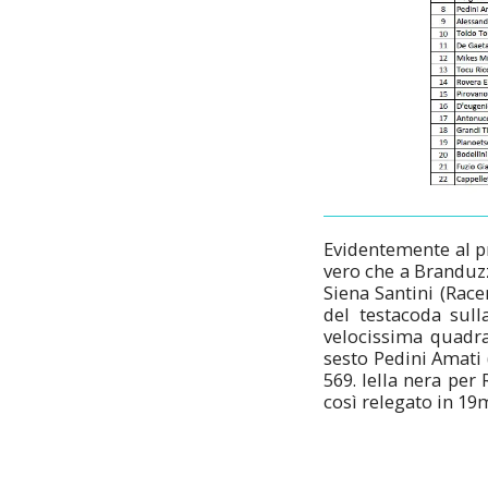
Evidentemente al pr
vero che a Branduzz
Siena Santini (Racer
del testacoda sull
velocissima quadra
sesto Pedini Amati 
569. Iella nera pe
così relegato in 19