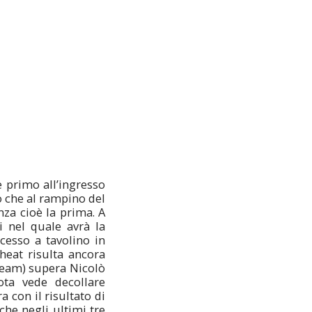
è primo all’ingresso
o che al rampino del
nza cioè la prima. A
i nel quale avrà la
cesso a tavolino in
eat risulta ancora
team) supera Nicolò
ota vede decollare
 con il risultato di
che negli ultimi tre