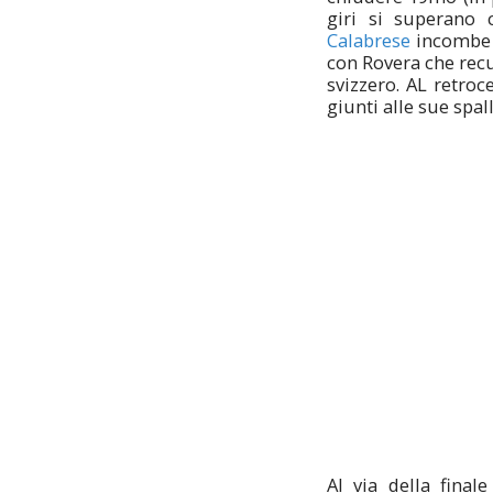
giri si superano
Calabrese
incombe 
con Rovera che recu
svizzero. AL retroc
giunti alle sue spall
Al via della final