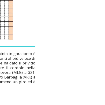
inio in gara tanto è
nti al più veloce di
he ha dato il brivido
re il cordolo nella
Rovera (MLG) a 321,
vo Barbaglia (VRK) a
emmeno un giro ed è