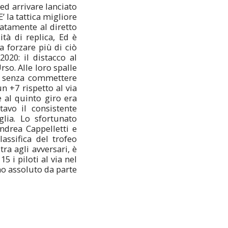
ed arrivare lanciato
’ la tattica migliore
iatamente al diretto
ità di replica, Ed è
a forzare più di ciò
2020: il distacco al
rso. Alle loro spalle
tà senza commettere
n +7 rispetto al via
e al quinto giro era
avo il consistente
lia. Lo sfortunato
drea Cappelletti e
ssifica del trofeo
ra agli avversari, è
 i piloti al via nel
no assoluto da parte