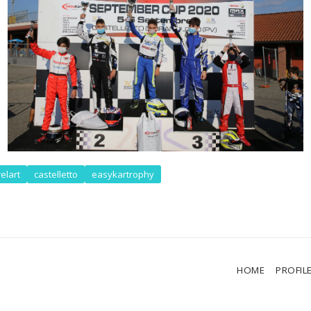
relart
castelletto
easykartrophy
HOME
PROFIL