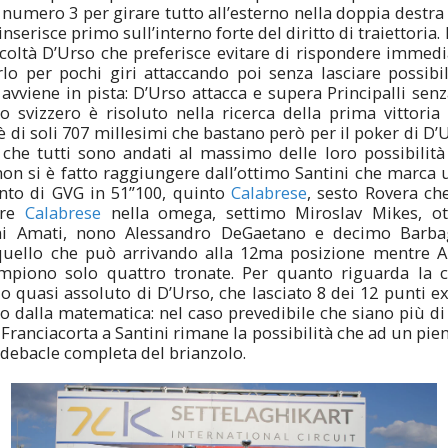
 numero 3 per girare tutto all’esterno nella doppia destra 
nserisce primo sull’interno forte del diritto di traiettoria. E
icoltà D’Urso che preferisce evitare di rispondere immed
lo per pochi giri attaccando poi senza lasciare possibil
avviene in pista: D’Urso attacca e supera Principalli senz
 svizzero è risoluto nella ricerca della prima vittoria 
è di soli 707 millesimi che bastano però per il poker di D’U
 che tutti sono andati al massimo delle loro possibili
non si è fatto raggiungere dall’ottimo Santini che marca u
nto di GVG in 51”100, quinto
Calabrese
, sesto Rovera ch
ere
Calabrese
nella omega, settimo Miroslav Mikes, ott
i Amati, nono Alessandro DeGaetano e decimo Barbag
uello che può arrivando alla 12ma posizione mentre An
piono solo quattro tronate. Per quanto riguarda la cla
o quasi assoluto di D’Urso, che lasciato 8 dei 12 punti ext
o dalla matematica: nel caso prevedibile che siano più di 15
ranciacorta a Santini rimane la possibilità che ad un pie
debacle completa del brianzolo.