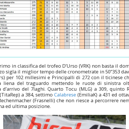
imo in classifica del trofeo D’Urso (VRK) non basta il dom
o sigla il miglior tempo delle cronometrate in 50”353 dava
s) per 102 millesimi e Principalli di 272 con il ticinese c
a liena del traguardo mettendo le ruote di sinistra olt
 d’arrivo del 7laghi. Quarto Tocu (MLG) a 309, quinto 
(TitaRep) a 384, settimo
Calabrese
(EmiliaK) a 431 ed otta
r Rechenmacher (Frasnelli) che non riesce a percorrere n
ma ed ultima posizione.