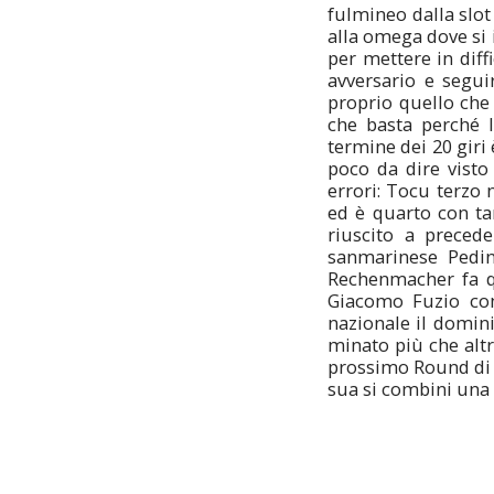
fulmineo dalla slot
alla omega dove si i
per mettere in diff
avversario e seguir
proprio quello che 
che basta perché lo
termine dei 20 giri 
poco da dire visto
errori: Tocu terzo 
ed è quarto con ta
riuscito a preced
sanmarinese Pedin
Rechenmacher fa q
Giacomo Fuzio com
nazionale il domini
minato più che altr
prossimo Round di F
sua si combini una 