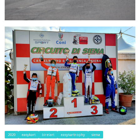
2020
easykart
birelart
easykartrophy
siena